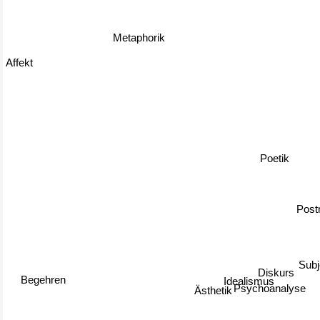
Metaphorik
Affekt
Poetik
Post
Sub
Diskurs
Idealismus
Begehren
Ästhetik
Psychoanalyse