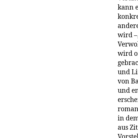
kann e
konkre
andere
wird –
Verwob
wird o
gebrac
und Li
von Ba
und en
ersche
roman“
in dem
aus Zi
Vorste