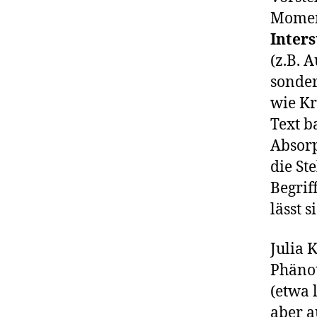
Momen
Inters
(z.B. 
sonder
wie Kr
Text b
Absorp
die Ste
Begrif
lässt 
Julia 
Phänot
(etwa 
aber a