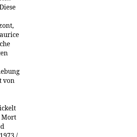
Diese
zont,
Maurice
iche
gen
hebung
t von
ickelt
 Mort
ld
 1973 /