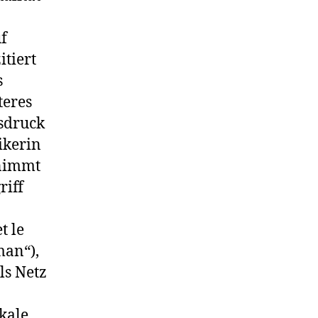
f
itiert
s
teres
usdruck
ikerin
rnimmt
riff
t le
man“),
ls Netz
kale