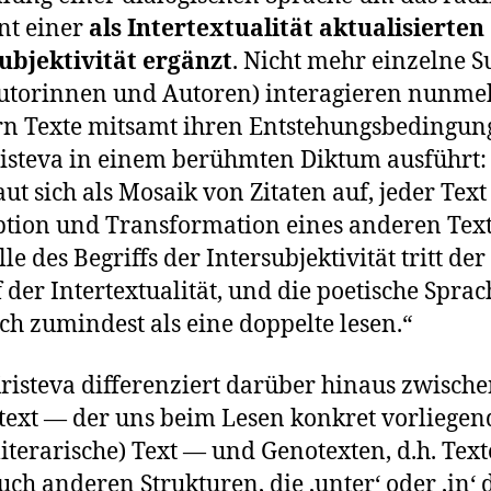
t einer
als Intertextualität aktualisierten
ubjektivität ergänzt
. Nicht mehr einzelne S
Autorinnen und Autoren) interagieren nunme
n Texte mitsamt ihren Entstehungsbedingun
isteva in einem berühmten Diktum ausführt:
aut sich als Mosaik von Zitaten auf, jeder Text 
tion und Transformation eines anderen Text
lle des Begriffs der Intersubjektivität tritt der
f der Intertextualität, und die poetische Sprac
sich zumindest als eine doppelte lesen.“
Kristeva differenziert darüber hinaus zwisch
ext — der uns beim Lesen konkret vorliegen
literarische) Text — und Genotexten, d.h. Text
uch anderen Strukturen, die ‚unter‘ oder ‚in‘