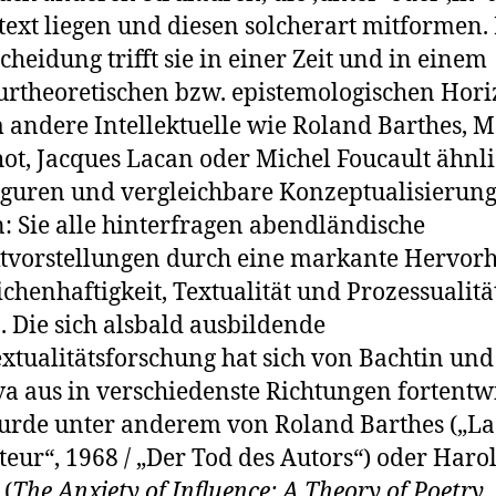
ext liegen und diesen solcherart mitformen. 
cheidung trifft sie in einer Zeit und in einem
turtheoretischen bzw. epistemologischen Hori
 andere Intellektuelle wie Roland Barthes, 
ot, Jacques Lacan oder Michel Foucault ähnl
guren und vergleichbare Konzeptualisierun
: Sie alle hinterfragen abendländische
tvorstellungen durch eine markante Hervor
ichenhaftigkeit, Textualität und Prozessualitä
. Die sich alsbald ausbildende
extualitätsforschung hat sich von Bachtin und
va aus in verschiedenste Richtungen fortentw
rde unter anderem von Roland Barthes („La
uteur“, 1968 / „Der Tod des Autors“) oder Haro
(
The Anxiety of Influence: A Theory of Poetry
,