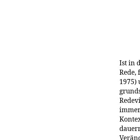
Ist in
Rede, 
1975) 
grunds
Redevi
immer 
Kontex
dauern
Veränd