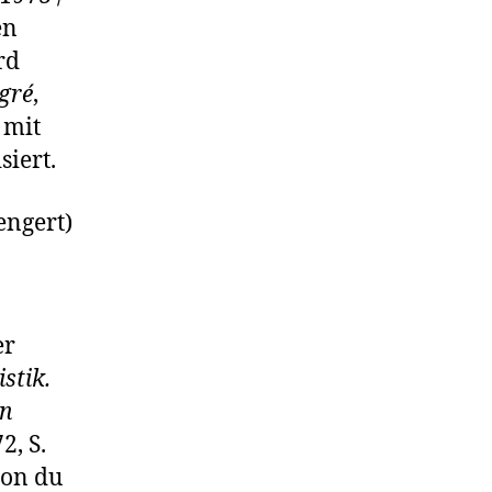
en
rd
gré
,
) mit
iert.
engert)
er
stik.
en
2, S.
ion du