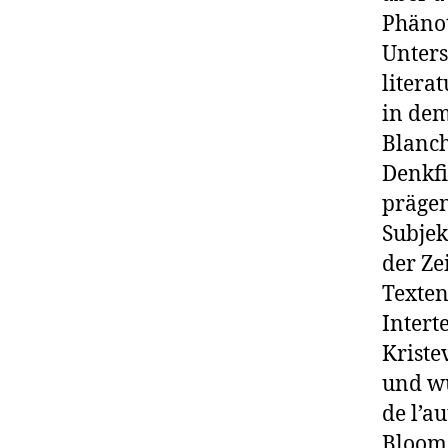
Phänot
Unters
litera
in dem
Blanch
Denkfi
prägen
Subjek
der Ze
Texten
Intert
Kriste
und wu
de l’a
Bloom 