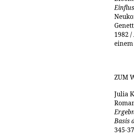
Einflu
Neukon
Genett
1982 /
einem 
ZUM 
Julia 
Roman“
Ergebn
Basis 
345-37