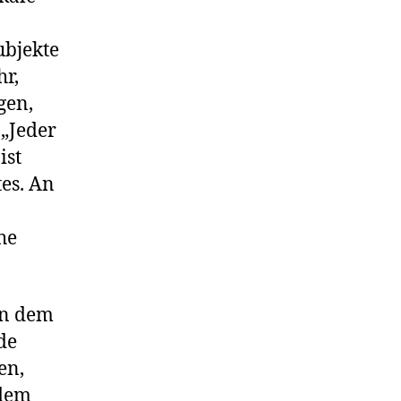
ubjekte
hr,
gen,
 „Jeder
ist
es. An
he
en dem
de
en,
 dem