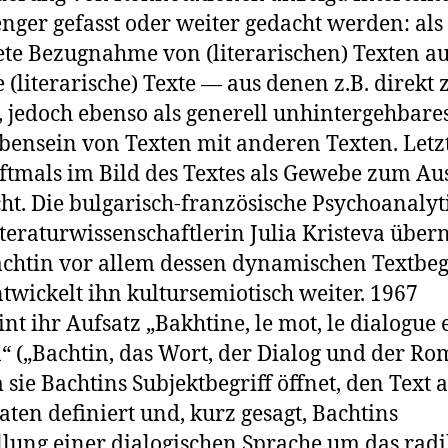
nger gefasst oder weiter gedacht werden: als
te Bezugnahme von (literarischen) Texten au
 (literarische) Texte — aus denen z.B. direkt z
, jedoch ebenso als generell unhintergehbare
ensein von Texten mit anderen Texten. Letz
ftmals im Bild des Textes als Gewebe zum A
ht. Die bulgarisch-französische Psychoanalyt
teraturwissenschaftlerin Julia Kristeva übe
chtin vor allem dessen dynamischen Textbeg
twickelt ihn kultursemiotisch weiter. 1967
int ihr Aufsatz „Bakhtine, le mot, le dialogue e
 („Bachtin, das Wort, der Dialog und der Ro
 sie Bachtins Subjektbegriff öffnet, den Text a
taten definiert und, kurz gesagt, Bachtins
llung einer dialogischen Sprache um das radi