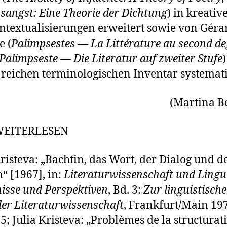
ssangst: Eine Theorie der Dichtung
) in kreativ
textualisierungen erweitert sowie von Géra
e (
Palimpsestes — La Littérature au second de
Palimpseste — Die Literatur auf zweiter Stufe
reichen terminologischen Inventar systematis
(Martina B
WEITERLESEN
Kristeva: „Bachtin, das Wort, der Dialog und d
 [1967], in:
Literaturwissenschaft und Lingui
isse und Perspektiven
, Bd. 3:
Zur linguistisch
der Literaturwissenschaft
, Frankfurt/Main 197
5; Julia Kristeva: „Problèmes de la structurat