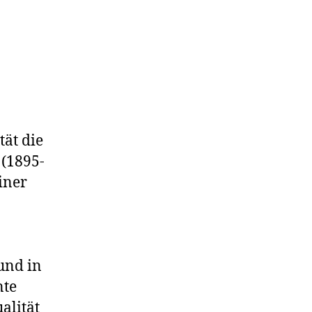
tät die
 (1895-
iner
n
und in
nte
alität